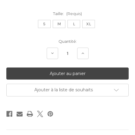
Taille:
(Requis)
S
M
L
XL
Stock
Quantité:
Actuel:
Diminuer
Augmenter
la
la
quantité:
quantité:
Ajouter à la liste de souhaits