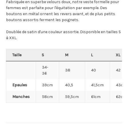
Fabriquée en superbe velours doux, notre veste formelle pour
femmes est parfaite pour l'équitation par exemple. Des
boutons en métal ornent les revers avant, et de plus petits
boutons assortis ferment les poignets.
Doublée de satin d'une couleur assortie. Disponible en tailles S
à XXL.
Taille
S
M
L
XL
34-
38
40
42
36
Epaules
39cm
40,5
41,5cm
43cm
Manches
58cm
59,5cm
61cm
62cm