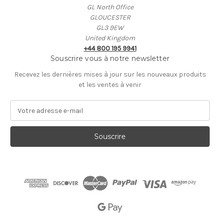
GL North Office
GLOUCESTER
GL3 9EW
United Kingdom
+44 800 195 9941
Souscrire vous à notre newsletter
Recevez les dernières mises à jour sur les nouveaux produits
et les ventes à venir
A
d
r
e
s
s
e
E
-
m
a
i