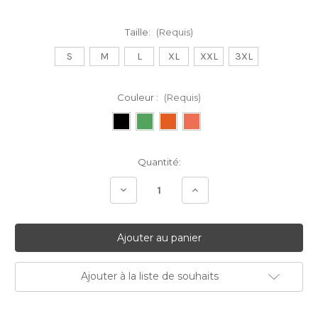
Taille:
(Requis)
S
M
L
XL
XXL
3XL
Couleur :
(Requis)
Stock
Quantité:
Actuel:
Diminuer
Augmenter
la
la
quantité:
quantité:
Ajouter à la liste de souhaits