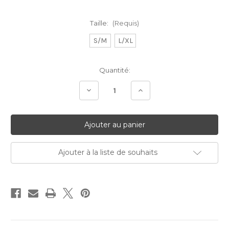
Taille:
(Requis)
S/M
L/XL
Stock
Quantité:
Actuel:
Diminuer
Augmenter
la
la
quantité:
quantité:
Ajouter à la liste de souhaits