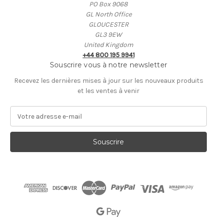
PO Box 9068
GL North Office
GLOUCESTER
GL3 9EW
United Kingdom
+44 800 195 9941
Souscrire vous à notre newsletter
Recevez les dernières mises à jour sur les nouveaux produits
et les ventes à venir
A
d
r
e
s
s
e
E
-
m
a