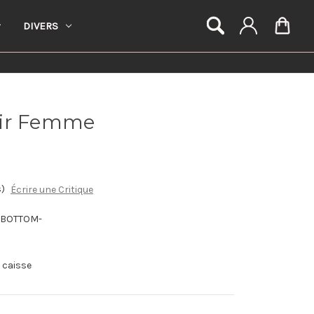
DIVERS
uir Femme
s)
Écrire une Critique
GBOTTOM-
a caisse