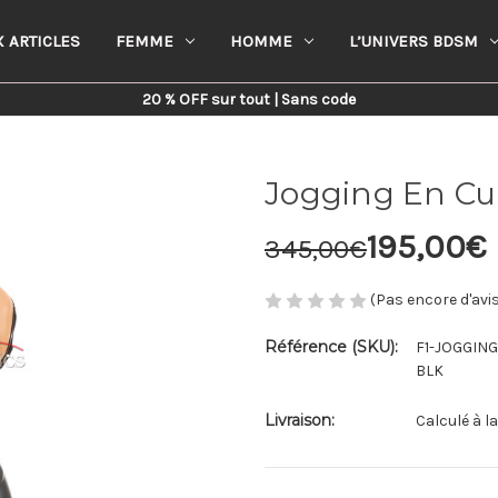
 ARTICLES
FEMME
HOMME
L’UNIVERS BDSM
Home
Femme
Jogging En Cuir Femme
20 % OFF sur tout | Sans code
Jogging En C
195,00€
345,00€
(Pas encore d'avi
Référence (SKU):
F1-JOGGIN
BLK
Livraison:
Calculé à l