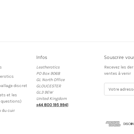
Infos
Souscrire vou
s
Leatherotics
Recevez les der
PO Box 9068
ventes à venir
erotics
GL North Office
allage discret
GLOUCESTER
A
GL3 9EW
d
ets et les
United Kingdom
r
x questions)
+44 800 195 9941
e
n du cuir
s
s
e
E