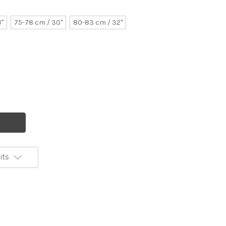
8"
75-78 cm / 30"
80-83 cm / 32"
its