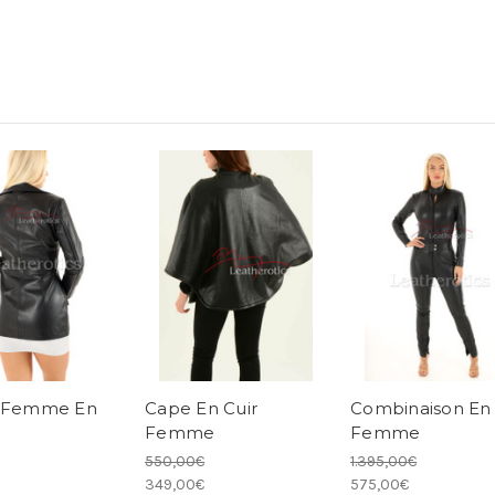
r Femme En
Cape En Cuir
Combinaison En 
Femme
Femme
550,00€
1.395,00€
349,00€
575,00€