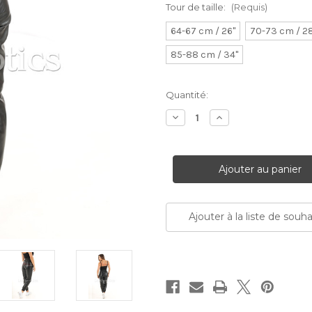
Tour de taille:
(Requis)
64-67 cm / 26"
70-73 cm / 2
85-88 cm / 34"
Stock
Quantité:
Actuel:
Diminuer
Augmenter
la
la
quantité:
quantité:
Ajouter à la liste de souha