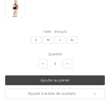
Taille:
(Requis)
S
M
L
XL
Stock
Quantité:
Actuel:
Diminuer
Augmenter
la
la
quantité:
quantité:
Ajouter à la liste de souhaits